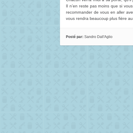
Il n’en reste pas moins que si vo
recommander de vous en aller avec l
vous rendra beaucoup plus fière au 
Posté par:
Sandro Dall'Aglio