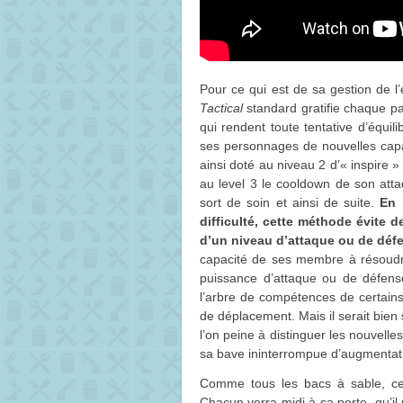
Pour ce qui est de sa gestion de l’
Tactical
standard gratifie chaque p
qui rendent toute tentative d’équilib
ses personnages de nouvelles capac
ainsi doté au niveau 2 d’« inspire 
au level 3 le cooldown de son attaq
sort de soin et ainsi de suite.
En 
difficulté, cette méthode évite d
d’un niveau d’attaque ou de défe
capacité de ses membre à résoudre
puissance d’attaque ou de défense
l’arbre de compétences de certain
de déplacement. Mais il serait bie
l’on peine à distinguer les nouvel
sa bave ininterrompue d’augmentati
Comme tous les bacs à sable, c
Chacun verra midi à sa porte, qu’il