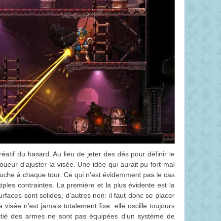
réatif du hasard. Au lieu de jeter des dés pour définir le
u joueur d’ajuster la visée. Une idée qui aurait pu fort mal
mouche à chaque tour. Ce qui n’est évidemment pas le cas
ples contraintes. La première et la plus évidente est la
rfaces sont solides, d’autres non: il faut donc se placer
sée n’est jamais totalement fixe: elle oscille toujours
itié des armes ne sont pas équipées d’un système de