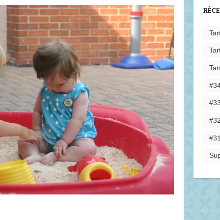
RÉC
Tar
Tar
Tar
#34
#33
#32
#31
Sup