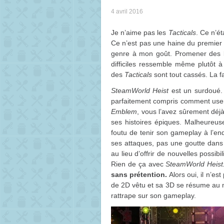
4 avril 2016
Je n’aime pas les
Tacticals
. Ce n’ét
Ce n’est pas une haine du premier
genre à mon goût. Promener des 
difficiles ressemble même plutôt à
des
Tacticals
sont tout cassés. La f
SteamWorld Heist
est un surdoué. 
parfaitement compris comment use
Emblem
, vous l’avez sûrement déjà 
ses histoires épiques. Malheureuse
foutu de tenir son gameplay à l’end
ses attaques, pas une goutte dans 
au lieu d’offrir de nouvelles possibi
Rien de ça avec
SteamWorld Heist
sans prétention.
Alors oui, il n’es
de 2D vêtu et sa 3D se résume au mi
rattrape sur son gameplay.