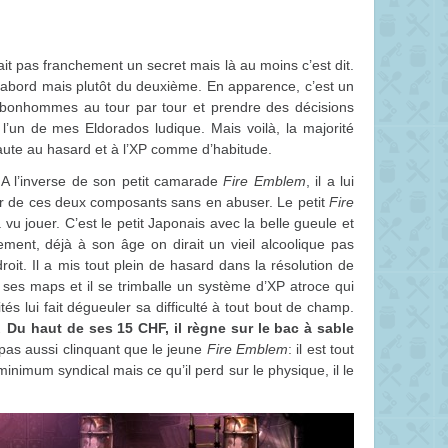
ait pas franchement un secret mais là au moins c’est dit.
 abord mais plutôt du deuxième. En apparence, c’est un
bonhommes au tour par tour et prendre des décisions
 l’un de mes Eldorados ludique. Mais voilà, la majorité
aute au hasard et à l’XP comme d’habitude.
A l’inverse de son petit camarade
Fire Emblem
, il a lui
r de ces deux composants sans en abuser. Le petit
Fire
vu jouer. C’est le petit Japonais avec la belle gueule et
ment, déjà à son âge on dirait un vieil alcoolique pas
roit. Il a mis tout plein de hasard dans la résolution de
ses maps et il se trimballe un système d’XP atroce qui
lités lui fait dégueuler sa difficulté à tout bout de champ.
.
Du haut de ses 15 CHF, il règne sur le bac à sable
t pas aussi clinquant que le jeune
Fire Emblem
: il est tout
nimum syndical mais ce qu’il perd sur le physique, il le