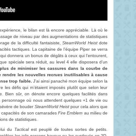
expérience, le bilan est là encore appréciable. Là où le
assage de niveau par des augmentations de statistiques
rage de la difficulté fantaisiste,
SteamWorld Heist
dote
ités tactiques. La capitaine de l’équipe Piper se verra
» qui donnera un bonus de dégâts à ceux qui l’entourent,
ue spéciale sera réduit, au level 4 elle disposera d’un
plus de minimiser les cassures dans la courbe de
e rendre les nouvelles recrues inutilisables à cause
nse trop faible.
J’ai ainsi panaché mon équipe selon la
 les défis qui m’étaient imposés plutôt que selon leur
. Bien sûr, on dénote encore quelques facilités dans
s personnage où nous attendent quelques +1 de vie ou
n sévère de bouder
SteamWorld Heist
pour cela alors que
les capacités de son camarades
Fire Emblem
au milieu de
ons de statistiques.
elui du
Tactical
est peuplé de toutes sortes de petits.
 préfère les jolis garçons baveux ou les surdoués en 2D.