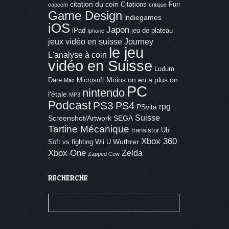
citation du coin
Citations
Furi
capcom
critique
Game Design
indiegames
iOS
Japon
iPad
jeu de plateau
Iphone
jeux vidéo en suisse
Journey
le jeu
L'analyse à coin
vidéo en Suisse
Ludum
Moins on en a plus on
Dare
Microsoft
Mac
PC
nintendo
l'étale
MP3
Podcast
PS3
PS4
rpg
PSvita
Suisse
Screenshot/Artwork
SEGA
Tartine Mécanique
transistor
Ubi
Xbox 360
Wuthrer
Soft
vs fighting
Wii U
Xbox One
Zelda
Zapped Cow
RECHERCHE