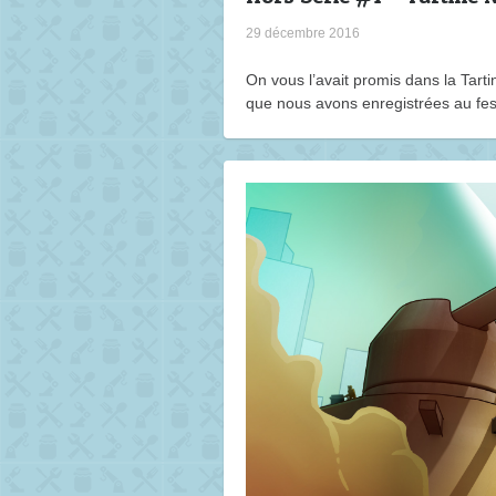
29 décembre 2016
On vous l’avait promis dans la Tart
que nous avons enregistrées au fes