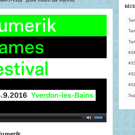
RÉC
Tar
Tar
Tar
#34
#33
#32
#31
Sup
 Numerik