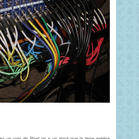
chez
un coin de Pixel
on a un atout que la terre entière