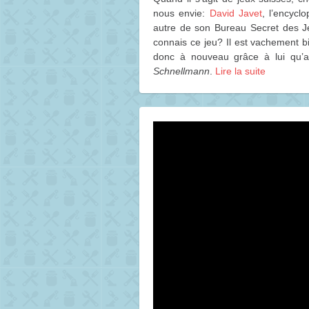
nous envie:
David Javet
, l’encycl
autre de son Bureau Secret des J
connais ce jeu? Il est vachement bie
donc à nouveau grâce à lui qu’a
Schnellmann
.
Lire la suite