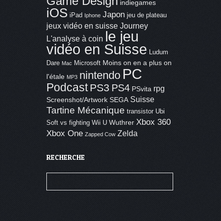
Game Design
indiegames
iOS
Japon
iPad
jeu de plateau
Iphone
jeux vidéo en suisse
Journey
le jeu
L'analyse à coin
vidéo en Suisse
Ludum
Moins on en a plus on
Dare
Microsoft
Mac
PC
nintendo
l'étale
MP3
Podcast
PS3
PS4
rpg
PSvita
Suisse
Screenshot/Artwork
SEGA
Tartine Mécanique
transistor
Ubi
Xbox 360
Wuthrer
Soft
vs fighting
Wii U
Xbox One
Zelda
Zapped Cow
RECHERCHE