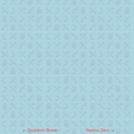
←
Quantum Break
Starfox Zero
→