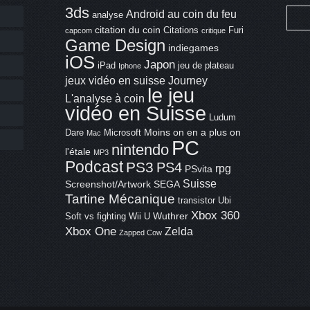
3ds
Android
au coin du feu
analyse
citation du coin
Citations
Furi
capcom
critique
Game Design
indiegames
iOS
Japon
iPad
jeu de plateau
Iphone
jeux vidéo en suisse
Journey
le jeu
L'analyse à coin
vidéo en Suisse
Ludum
Moins on en a plus on
Dare
Microsoft
Mac
PC
nintendo
l'étale
MP3
Podcast
PS3
PS4
rpg
PSvita
Suisse
Screenshot/Artwork
SEGA
Tartine Mécanique
transistor
Ubi
Xbox 360
Wuthrer
Soft
vs fighting
Wii U
Xbox One
Zelda
Zapped Cow