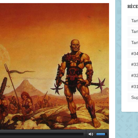
RÉC
Tar
Tar
Tar
#34
#33
#32
#31
Sup