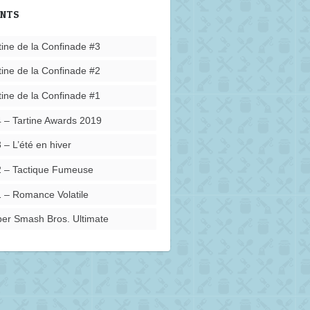
ENTS
tine de la Confinade #3
tine de la Confinade #2
tine de la Confinade #1
 – Tartine Awards 2019
 – L’été en hiver
 – Tactique Fumeuse
 – Romance Volatile
er Smash Bros. Ultimate