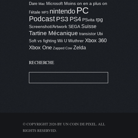
Moins on en a plus on
Dare
Microsoft
Mac
PC
nintendo
l'étale
MP3
Podcast
PS3
PS4
rpg
PSvita
Suisse
Screenshot/Artwork
SEGA
Tartine Mécanique
transistor
Ubi
Xbox 360
Wuthrer
Soft
vs fighting
Wii U
Xbox One
Zelda
Zapped Cow
RECHERCHE
© COPYRIGHT 2026 BY UN COIN DE PIXEL. ALL
RIGHTS RESERVED.