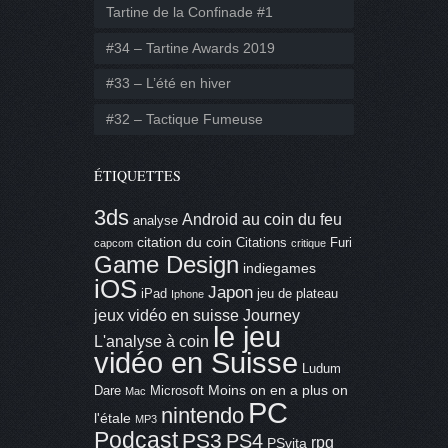
Tartine de la Confinade #1
#34 – Tartine Awards 2019
#33 – L’été en hiver
#32 – Tactique Fumeuse
ÉTIQUETTES
3ds
Android
au coin du feu
analyse
citation du coin
Citations
Furi
capcom
critique
Game Design
indiegames
iOS
Japon
iPad
jeu de plateau
Iphone
jeux vidéo en suisse
Journey
le jeu
L'analyse à coin
vidéo en Suisse
Ludum
Moins on en a plus on
Dare
Microsoft
Mac
PC
nintendo
l'étale
MP3
Podcast
PS3
PS4
rpg
PSvita