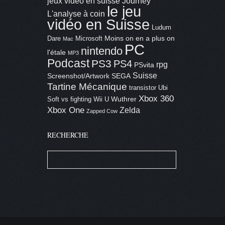
jeux vidéo en suisse
Journey
le jeu
L'analyse à coin
vidéo en Suisse
Ludum
Moins on en a plus on
Dare
Microsoft
Mac
PC
nintendo
l'étale
MP3
Podcast
PS3
PS4
rpg
PSvita
Suisse
Screenshot/Artwork
SEGA
Tartine Mécanique
transistor
Ubi
Xbox 360
Wuthrer
Soft
vs fighting
Wii U
Xbox One
Zelda
Zapped Cow
RECHERCHE