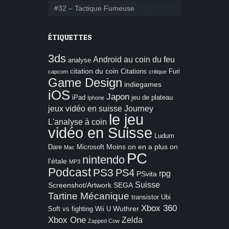
#32 – Tactique Fumeuse
ÉTIQUETTES
3ds
Android
au coin du feu
analyse
citation du coin
Citations
Furi
capcom
critique
Game Design
indiegames
iOS
Japon
iPad
jeu de plateau
Iphone
jeux vidéo en suisse
Journey
le jeu
L'analyse à coin
vidéo en Suisse
Ludum
Moins on en a plus on
Dare
Microsoft
Mac
PC
nintendo
l'étale
MP3
Podcast
PS3
PS4
rpg
PSvita
Suisse
Screenshot/Artwork
SEGA
Tartine Mécanique
transistor
Ubi
Xbox 360
Wuthrer
Soft
vs fighting
Wii U
Xbox One
Zelda
Zapped Cow