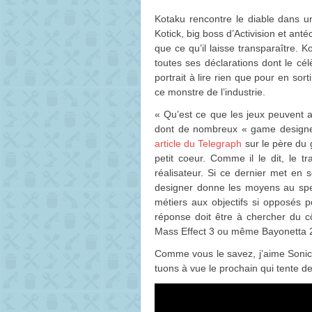
Kotaku rencontre le diable dans u
Kotick, big boss d’Activision et ant
que ce qu’il laisse transparaître.
Ko
toutes ses déclarations dont le cé
portrait à lire rien que pour en so
ce monstre de l’industrie.
« Qu’est ce que les jeux peuvent
dont de nombreux « game designers
article du Telegraph
sur le père du
petit coeur. Comme il le dit, le t
réalisateur. Si ce dernier met en
designer donne les moyens au sp
métiers aux objectifs si opposés pou
réponse doit être à chercher du c
Mass Effect 3 ou même Bayonetta 
Comme vous le savez, j’aime Sonic 
tuons à vue le prochain qui tente d