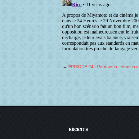
←
ÉPISODE #4 : Pour vous, témoins d
RÉCENTS