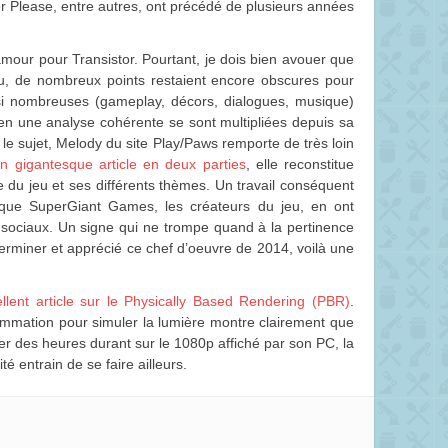
r Please, entre autres, ont précédé de plusieurs années
mour pour Transistor. Pourtant, je dois bien avouer que
u, de nombreux points restaient encore obscures pour
si nombreuses (gameplay, décors, dialogues, musique)
 en une analyse cohérente se sont multipliées depuis sa
ur le sujet, Melody du site Play/Paws remporte de très loin
n gigantesque article en deux parties
, elle reconstitue
e du jeu et ses différents thèmes. Un travail conséquent
nt que SuperGiant Games, les créateurs du jeu, en ont
x sociaux. Un signe qui ne trompe quand à la pertinence
erminer et apprécié ce chef d’oeuvre de 2014, voilà une
llent article sur le Physically Based Rendering (PBR)
.
ammation pour simuler la lumière montre clairement que
r des heures durant sur le 1080p affiché par son PC, la
té entrain de se faire ailleurs.