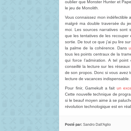
oublier que Monster Hunter et Pape
le jeu de Monolith.
Vous connaissez mon indéfectible a
malgré ma double traversée du je
moi. Les sources narratives sont 
que les tentatives de les recouper
sortie. De tout ce que j’ai pu lire s
la palme de la cohérence. Dans
u
tous les points centraux de la tram
qui force l’admiration. A tel poi
conseillé la lecture sur les réseau
de son propos. Donc si vous avez t
lecture de vacances indispensable.
Pour finir, Gamekult a fait
un exce
Cette nouvelle technique de progr
si le beauf moyen aime à se paluche
révolution technologique est en réali
Posté par:
Sandro Dall'Aglio