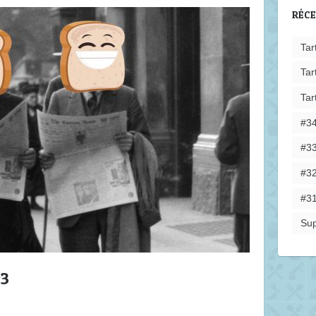
RÉC
Tar
Tar
Tar
#34
#33
#32
#31
Sup
#3