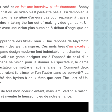
n café et
en fait une interview plutôt étonnante
. Bobby
échrist du jeu vidéo n’est peut-être pas aussi démoniaque
taku ne se gêne d’ailleurs pas pour repasser à travers
lèbre « taking the fun out of making video games ». Un
rtir avec une vision plus humaine à défaut d’angélique de
 apprendre des films? Rien » Une réponse de Miyamoto
 » devraient s’inspirer. Ces mots tirés d’
un excellent
 game design moderne font indéniablement chanter mon
ravail d’un game designer est à l’opposé de celui d’un
 scène sa vision pour la donner au spectateur, le game
ectateur de mettre en scène la sienne. Comment deux
rraient-ils s’inspirer l’un l’autre sans se pervertir? La
ôté des hydres à deux têtes que sont The Last of Us,
2.
de tout mon coeur d’enfant, mais Jim Sterling à raison:
e réinventer le hérisson bleu de notre enfance.