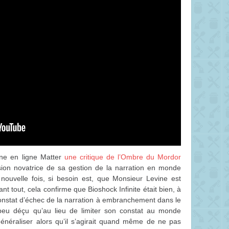
ine en ligne Matter
une critique de l’Ombre du Mordor
sion novatrice de sa gestion de la narration en monde
 nouvelle fois, si besoin est, que Monsieur Levine est
ant tout, cela confirme que Bioshock Infinite était bien, à
constat d’échec de la narration à embranchement dans le
peu déçu qu’au lieu de limiter son constat au monde
généraliser alors qu’il s’agirait quand même de ne pas