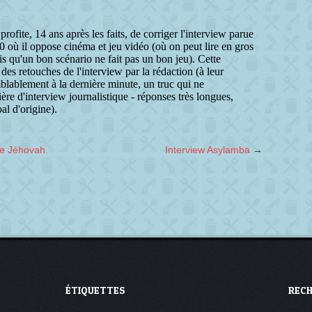
e Jéhovah.
Interview Asylamba
→
ÉTIQUETTES
REC