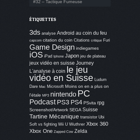
#32 – Tactique Fumeuse
ÉTIQUETTES
3ds
Android
au coin du feu
analyse
citation du coin
Citations
Furi
capcom
critique
Game Design
indiegames
iOS
Japon
iPad
jeu de plateau
Iphone
jeux vidéo en suisse
Journey
le jeu
L'analyse à coin
vidéo en Suisse
Ludum
Moins on en a plus on
Dare
Microsoft
Mac
PC
nintendo
l'étale
MP3
Podcast
PS3
PS4
rpg
PSvita
Suisse
Screenshot/Artwork
SEGA
Tartine Mécanique
transistor
Ubi
Xbox 360
Wuthrer
Soft
vs fighting
Wii U
Xbox One
Zelda
Zapped Cow