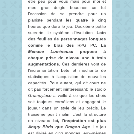
être peu pour vous mais pour moi et
mes gros doigts boudinés ce fut
l’occasion de se prendre pour un
pianiste pendant les quatre à cinq
heures que dure le jeu. Deuxième petite
sucrerie: le système d’évolution.
Loin
des feuilles de personnages longues
comme le bras des RPG PC,
La
Menace Lumineuse
propose à
chaque prise de niveau une à trois
augmentations.
Ces dernières vont de
l’incrémentation bête et méchante de
statistiques à l’acquisition de nouvelles
capacités. Pour autant, qui dit court ne
dit pas forcement inintéressant: le studio
Grumpyface
a veillé à ce que les choix
soit toujours cornéliens et engagent le
joueur dans un style de jeu précis. Le
troisième point malin, c’est la structure
en niveaux.
Ici, l’inspiration est plus
Angry Birds
que
Dragon Age
.
Le jeu
est divisé en cinq mondes, eux-mêmes