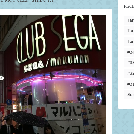
RÉC
Tar
Tar
Tar
#34
#33
#32
#31
Sup