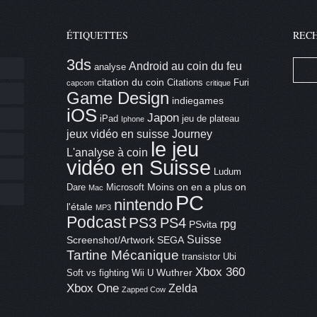
ÉTIQUETTES
REC
3ds
Android
au coin du feu
analyse
citation du coin
Citations
Furi
capcom
critique
Game Design
indiegames
iOS
Japon
iPad
jeu de plateau
Iphone
jeux vidéo en suisse
Journey
le jeu
L'analyse à coin
vidéo en Suisse
Ludum
Moins on en a plus on
Dare
Microsoft
Mac
PC
nintendo
l'étale
MP3
Podcast
PS3
PS4
rpg
PSvita
Suisse
Screenshot/Artwork
SEGA
Tartine Mécanique
transistor
Ubi
Xbox 360
Wuthrer
Soft
vs fighting
Wii U
Xbox One
Zelda
Zapped Cow