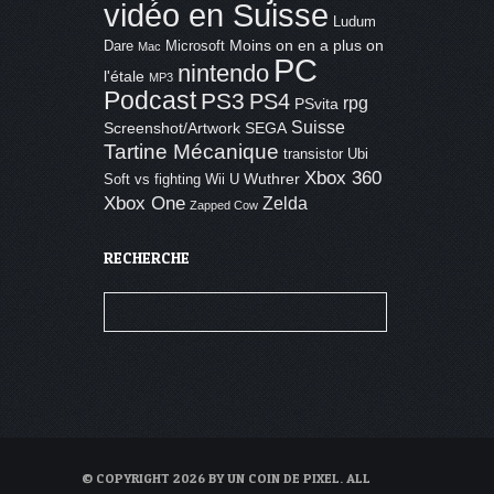
vidéo en Suisse
Ludum
Moins on en a plus on
Dare
Microsoft
Mac
PC
nintendo
l'étale
MP3
Podcast
PS3
PS4
rpg
PSvita
Suisse
Screenshot/Artwork
SEGA
Tartine Mécanique
transistor
Ubi
Xbox 360
Wuthrer
Soft
vs fighting
Wii U
Xbox One
Zelda
Zapped Cow
RECHERCHE
© COPYRIGHT 2026 BY UN COIN DE PIXEL. ALL