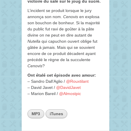
victoire du salé sur le joug du sucré.
L’incident se produit lorsque le jury
annonça son nom.
Cenovis
en explosa
son bouchon de bonheur. Si la majorité
du public fut ravi de goûter à la pâte
divine on ne peut en dire autant de
Nutella
qui capuchon ouvert oblige fut
gâtée à jamais. Mais qui se souvient
encore de ce produit décadent ayant
précédé le règne de la succulente
Cenovis
?
Ont étalé cet épisode avec amour:
– Sandro Dall’Aglio /
@Rouxtilant
– David Javet /
@DavidJavet
– Marion Bareil /
@Almostpic
MP3
iTunes