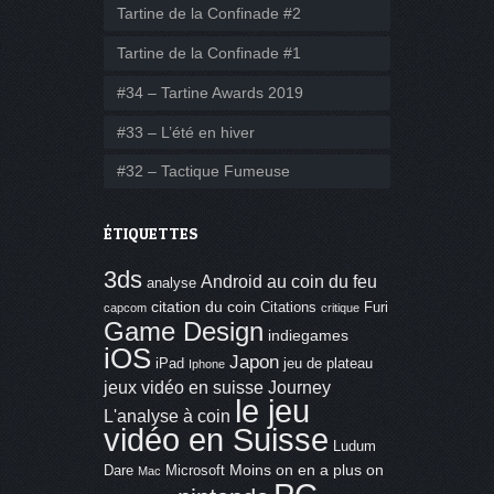
Tartine de la Confinade #2
Tartine de la Confinade #1
#34 – Tartine Awards 2019
#33 – L’été en hiver
#32 – Tactique Fumeuse
ÉTIQUETTES
3ds
Android
au coin du feu
analyse
citation du coin
Citations
Furi
capcom
critique
Game Design
indiegames
iOS
Japon
iPad
jeu de plateau
Iphone
jeux vidéo en suisse
Journey
le jeu
L'analyse à coin
vidéo en Suisse
Ludum
Moins on en a plus on
Dare
Microsoft
Mac