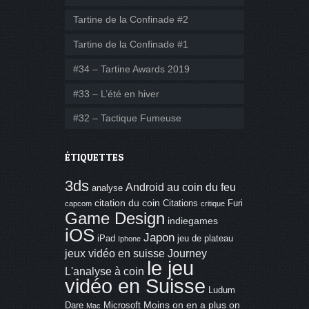
Tartine de la Confinade #2
Tartine de la Confinade #1
#34 – Tartine Awards 2019
#33 – L’été en hiver
#32 – Tactique Fumeuse
ÉTIQUETTES
3ds
Android
au coin du feu
analyse
citation du coin
Citations
Furi
capcom
critique
Game Design
indiegames
iOS
Japon
iPad
jeu de plateau
Iphone
jeux vidéo en suisse
Journey
le jeu
L'analyse à coin
vidéo en Suisse
Ludum
Moins on en a plus on
Dare
Microsoft
Mac