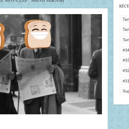
RÉC
Tar
Tar
Tar
#34
#33
#32
#31
Sup