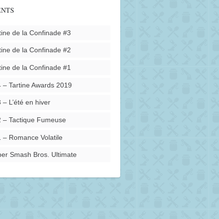
ENTS
tine de la Confinade #3
tine de la Confinade #2
tine de la Confinade #1
 – Tartine Awards 2019
 – L’été en hiver
 – Tactique Fumeuse
 – Romance Volatile
er Smash Bros. Ultimate