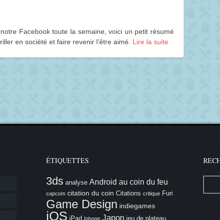
 notre Facebook toute la semaine, voici un petit résumé
briller en société et faire revenir l’être aimé.
Lire la suite
ÉTIQUETTES
REC
3ds
Android
au coin du feu
analyse
citation du coin
Citations
Furi
capcom
critique
Game Design
indiegames
iOS
Japon
iPad
jeu de plateau
Iphone