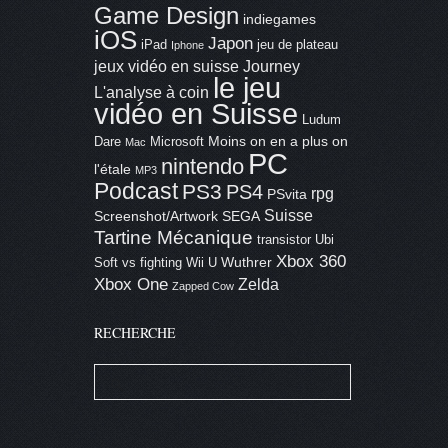
Game Design
indiegames
iOS
Japon
iPad
jeu de plateau
Iphone
jeux vidéo en suisse
Journey
le jeu
L'analyse à coin
vidéo en Suisse
Ludum
Moins on en a plus on
Dare
Microsoft
Mac
PC
nintendo
l'étale
MP3
Podcast
PS3
PS4
rpg
PSvita
Suisse
Screenshot/Artwork
SEGA
Tartine Mécanique
transistor
Ubi
Xbox 360
Wuthrer
Soft
vs fighting
Wii U
Xbox One
Zelda
Zapped Cow
RECHERCHE