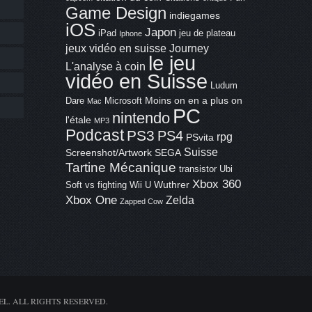
Game Design
indiegames
iOS
Japon
iPad
jeu de plateau
Iphone
jeux vidéo en suisse
Journey
le jeu
L'analyse à coin
vidéo en Suisse
Ludum
Moins on en a plus on
Dare
Microsoft
Mac
PC
nintendo
l'étale
MP3
Podcast
PS3
PS4
rpg
PSvita
Suisse
Screenshot/Artwork
SEGA
Tartine Mécanique
transistor
Ubi
Xbox 360
Wuthrer
Soft
vs fighting
Wii U
Xbox One
Zelda
Zapped Cow
EL. ALL RIGHTS RESERVED.