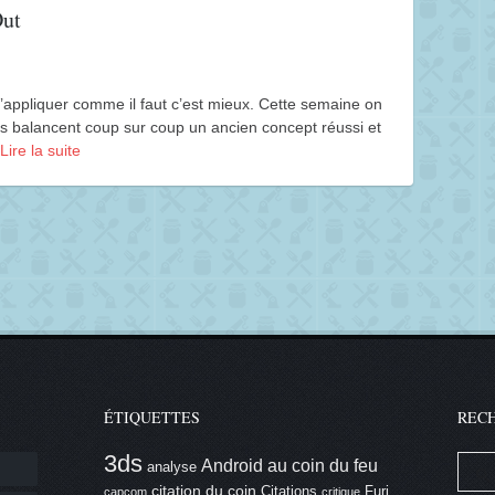
Out
l’appliquer comme il faut c’est mieux. Cette semaine on
s balancent coup sur coup un ancien concept réussi et
Lire la suite
ÉTIQUETTES
REC
3ds
Android
au coin du feu
analyse
citation du coin
Citations
Furi
capcom
critique