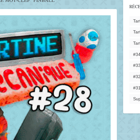
RÉC
Tar
Tar
Tar
#34
#33
#32
#31
Sup