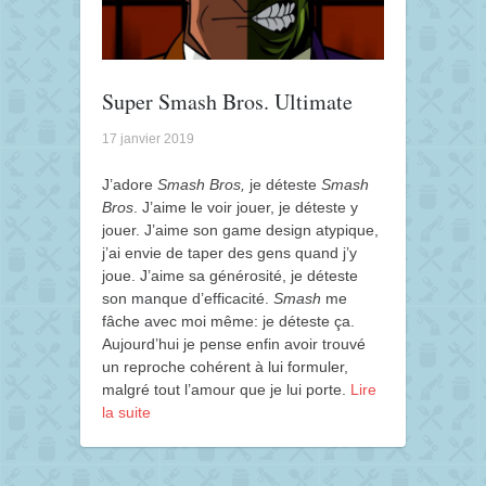
Super Smash Bros. Ultimate
17 janvier 2019
J’adore
Smash
Bro
s
,
je déteste
Smash
Bros
. J’aime le voir jouer, je déteste y
jouer. J’aime son game design atypique,
j’ai envie de taper des gens quand j’y
joue. J’aime sa générosité, je déteste
son manque d’efficacité.
Smash
me
fâche avec moi même: je déteste ça.
Aujourd’hui je pense enfin avoir trouvé
un reproche cohérent à lui formuler,
malgré tout l’amour que je lui porte.
Lire
la suite