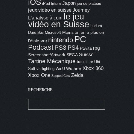
iOS
Japon
iPad
jeu de plateau
Iphone
jeux vidéo en suisse
Journey
le jeu
L'analyse à coin
vidéo en Suisse
Ludum
Moins on en a plus on
Dare
Microsoft
Mac
PC
nintendo
l'étale
MP3
Podcast
PS3
PS4
rpg
PSvita
Suisse
Screenshot/Artwork
SEGA
Tartine Mécanique
transistor
Ubi
Xbox 360
Wuthrer
Soft
vs fighting
Wii U
Xbox One
Zelda
Zapped Cow
RECHERCHE