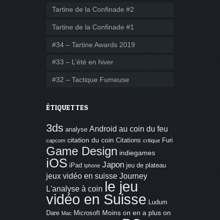
Tartine de la Confinade #2
Tartine de la Confinade #1
#34 – Tartine Awards 2019
#33 – L’été en hiver
#32 – Tactique Fumeuse
ÉTIQUETTES
3ds
Android
au coin du feu
analyse
citation du coin
Citations
Furi
capcom
critique
Game Design
indiegames
iOS
Japon
iPad
jeu de plateau
Iphone
jeux vidéo en suisse
Journey
le jeu
L'analyse à coin
vidéo en Suisse
Ludum
Moins on en a plus on
Dare
Microsoft
Mac