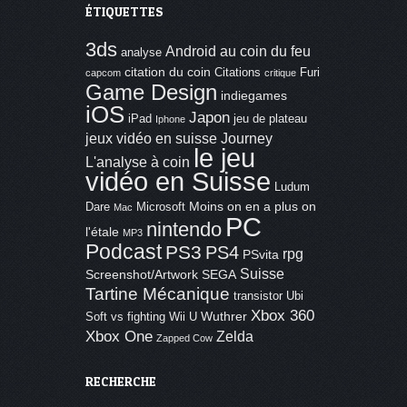
ÉTIQUETTES
3ds
Android
au coin du feu
analyse
citation du coin
Citations
Furi
capcom
critique
Game Design
indiegames
iOS
Japon
iPad
jeu de plateau
Iphone
jeux vidéo en suisse
Journey
le jeu
L'analyse à coin
vidéo en Suisse
Ludum
Moins on en a plus on
Dare
Microsoft
Mac
PC
nintendo
l'étale
MP3
Podcast
PS3
PS4
rpg
PSvita
Suisse
Screenshot/Artwork
SEGA
Tartine Mécanique
transistor
Ubi
Xbox 360
Wuthrer
Soft
vs fighting
Wii U
Xbox One
Zelda
Zapped Cow
RECHERCHE